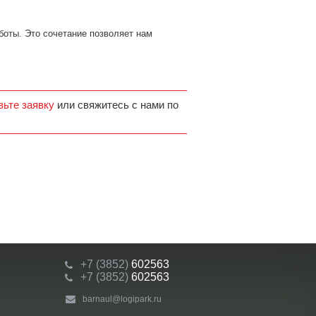
боты. Это сочетание позволяет нам
вьте заявку
или свяжитесь с нами по
+7 (3852)
602563
+7 (3852)
602563
barnaul@logipark.ru