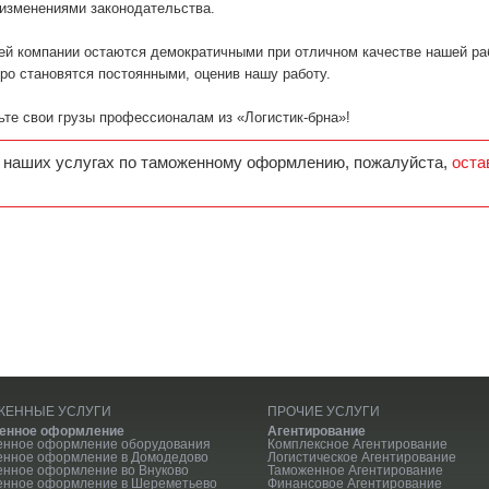
изменениями законодательства.
ей компании остаются демократичными при отличном качестве нашей ра
ро становятся постоянными, оценив нашу работу.
ьте свои грузы профессионалам из «Логистик-брна»!
 наших услугах по таможенному оформлению, пожалуйста,
оста
ЖЕННЫЕ УСЛУГИ
ПРОЧИЕ УСЛУГИ
енное оформление
Агентирование
енное оформление оборудования
Комплексное Агентирование
енное оформление в Домодедово
Логистическое Агентирование
нное оформление во Внуково
Таможенное Агентирование
енное оформление в Шереметьево
Финансовое Агентирование