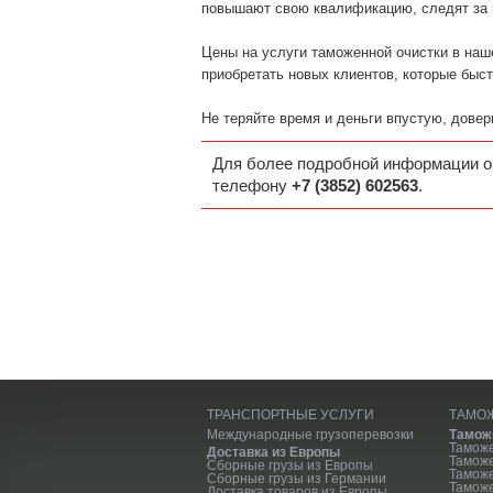
повышают свою квалификацию, следят за 
Цены на услуги таможенной очистки в наш
приобретать новых клиентов, которые быст
Не теряйте время и деньги впустую, довер
Для более подробной информации о
телефону
+7 (3852) 602563
.
ТРАНСПОРТНЫЕ УСЛУГИ
ТАМО
Международные грузоперевозки
Тамож
Тамож
Доставка из Европы
Тамож
Сборные грузы из Европы
Таможе
Сборные грузы из Германии
Тамож
Доставка товаров из Европы