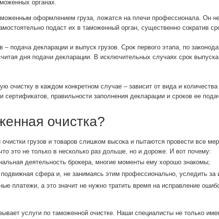
аможенных органах.
таможенным оформлением груза, ложатся на плечи профессионала. Он н
самостоятельно подаст их в таможенный орган, существенно сократив ср
в – подача декларации и выпуск грузов. Срок первого этапа, по законод
е считая дня подачи декларации. В исключительных случаях срок выпуск
ую очистку в каждом конкретном случае – зависит от вида и количества
и сертификатов, правильности заполнения декларации и сроков ее подач
женная очистка?
 очистки грузов и товаров слишком высока и пытаются провести все м
то это не только в несколько раз дольше, но и дороже. И вот почему:
альная деятельность брокера, многие моменты ему хорошо знакомы;
 подвижная сфера и, не занимаясь этим профессионально, уследить за 
ые платежи, а это значит не нужно тратить время на исправление ошибо
зывает услуги по таможенной очистке. Наши специалисты не только имею