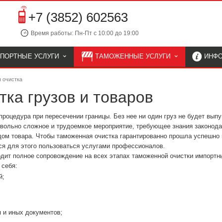
+7 (3852) 602563
Время работы: Пн-Пт с 10:00 до 19:00
СПОРТНЫЕ УСЛУГИ
ТАМОЖЕННЫЕ УСЛУГИ
ИНФ
 очистка
ка грузов и товаров
процедура при пересечении границы. Без нее ни один груз не будет вып
овольно сложное и трудоемкое мероприятие, требующее знания законод
идом товара. Чтобы таможенная очистка гарантированно прошла успешно 
ся для этого пользоваться услугами профессионалов.
одит полное сопровождение на всех этапах таможенной очистки импортн
 себя:
й;
 и иных документов;