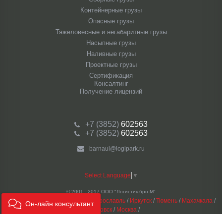
Контейнерные грузы
Опасные грузы
Тяжеловесные и негабаритные грузы
Насыпные грузы
Наливные грузы
Проектные грузы
Сертификация
Консалтинг
Получение лицензий
+7 (3852)
602563
+7 (3852)
602563
barnaul@logipark.ru
Select Language
▼
© 2001 - 2017 ООО "Логистик-брн-М"
Наши филиалы:
Владивосток
/
Ярославль
/
Иркутск
/
Тюмень
/
Махачкала
/
Он-лайн консультант
Хабаровск
/
Москва
/