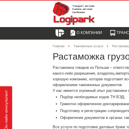
О КОМПАНИИ
ТРАН
Главная
Таможенные услуги
Растаможк
Растаможка груз
Растаможка товаров из Польши – ответств
какого-либо разрешения, владелец импорт
хорошую компанию, которая подготовит вс
оформлением таможенных документов.
У нас имеется огромный опыт растаможки 
Он-лайн консультант
Подбор необходимых кодов ТН ВЭД;
Грамотно оформленное декларировани
Подготовку и регистрацию сопроводит
Оформление документов в органах та
Все услуги по подготовке деловых бумаг 