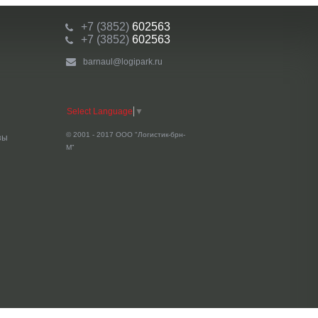
+7 (3852)
602563
+7 (3852)
602563
barnaul@logipark.ru
Select Language
▼
© 2001 - 2017 ООО "Логистик-брн-
зы
М"