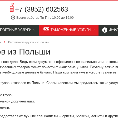
+7 (3852) 602563
Время работы: Пн-Пт с 10:00 до 19:00
СПОРТНЫЕ УСЛУГИ
ТАМОЖЕННЫЕ УСЛУГИ
ИНФ
а
Растаможка грузов из Польши
ов из Польши
енное дело. Ведь если документы оформлены неправильно или не хват
ированных товаров может понести финансовые убытки. Поэтому важно в
е необходимые деловые бумаги. Наша компания уже много лет занимает
грузов и товаров из Польши. Своим клиентам мы предлагаем такие услуг
е груза;
ельной документации;
можни.
предоставляют лучшие специалисты – юристы, брокеры, логисты и други