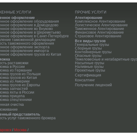
ЖЕННЫЕ УСЛУГИ
ПРОЧИЕ УСЛУГИ
енное оформление
Агентирование
енное оформление оборудования
Комплексное Агентирование
енное оформление в Домодедово
Логистическое Агентирование
нное оформление во Внуково
Таможенное Агентирование
енное оформление в Шереметьево
Финансовое Агентирование
нное оформление в Санкт-Петербурге
Страховое Агентирование
ление таможенной декларации
Все виды грузов
ость таможенного оформления
Генеральные грузы
енное оформление экспорта
Сборные грузы
енное оформление импорта
Контейнерные грузы
нное оформление грузов из Китая
Опасные грузы
можка
Тяжеловесные и негабаритные гру
сть растаможки
Насыпные грузы
ожка в России
Наливные грузы
ожка из Германии
Проектные грузы
ожка грузов из Польши
Сертификация
ожка грузов из Китая
Консалтинг
ожка из Америки
ожка грузов из Европы
Получение лицензий
ожка запчастей
ожка яхты в России
можка прицепа
ожка спецтехники
нная очистка
моживание
енный представитель
сть услуг таможенного брокера
аровск
/
Москва
/