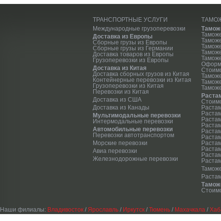
ТРАНСПОРТНЫЕ УСЛУГИ
ТАМО
Международные грузоперевозки
Тамож
Тамож
Доставка из Европы
Тамож
Сборные грузы из Европы
Таможе
Сборные грузы из Германии
Тамож
Доставка товаров из Европы
Таможе
Грузоперевозки из Европы
Оформ
Доставка из Китая
Стоим
Доставка сборных грузов из Китая
Тамож
Контейнерные перевозки из Китая
Тамож
Грузоперевозки из Китая
Таможе
Перевозки из Китая
Раста
Доставка из США
Стоимо
Доставка из Канады
Растам
Растам
Мультимодальные перевозки
Растам
Интермодальные перевозки
Растам
Автомобильные перевозки
Растам
Перевозки автотранспортом
Растам
Морские перевозки
Растам
Растам
Авиа перевозки
Раста
Железнодорожные перевозки
Растам
Таможе
Раста
Тамож
Стоимо
Наши филиалы:
Владивосток
/
Ярославль
/
Иркутск
/
Тюмень
/
Махачкала
/
Хаб