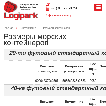
+7 (3852) 602563
Оформить заявку
Главная
Информация
Размеры контейнеров
Размеры морских
контейнеров
20-ти футовый стандартный к
Вес
Внешние
Внутренние
Вме
тары,
размеры, мм
размеры, мм
кг
6096x2370x2591
5935x2335x2383
2080
40-ка футовый стандартный к
Вес
Внешние
Внутренние
Вме
тары,