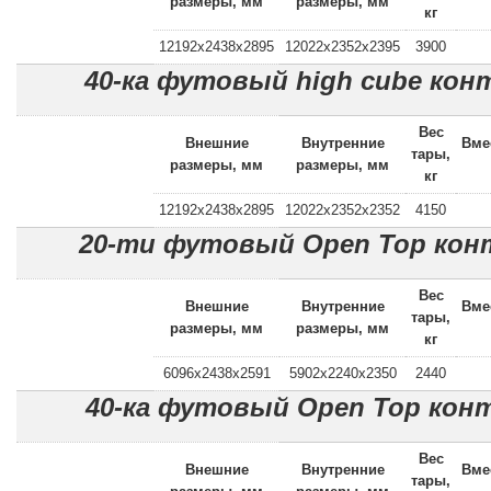
размеры, мм
размеры, мм
кг
12192x2438x2895
12022x2352x2395
3900
40-ка футовый high cube кон
Вес
Внешние
Внутренние
Вме
тары,
размеры, мм
размеры, мм
кг
12192x2438x2895
12022x2352x2352
4150
20-ти футовый Open Top кон
Вес
Внешние
Внутренние
Вме
тары,
размеры, мм
размеры, мм
кг
6096x2438x2591
5902x2240x2350
2440
40-ка футовый Open Top кон
Вес
Внешние
Внутренние
Вме
тары,