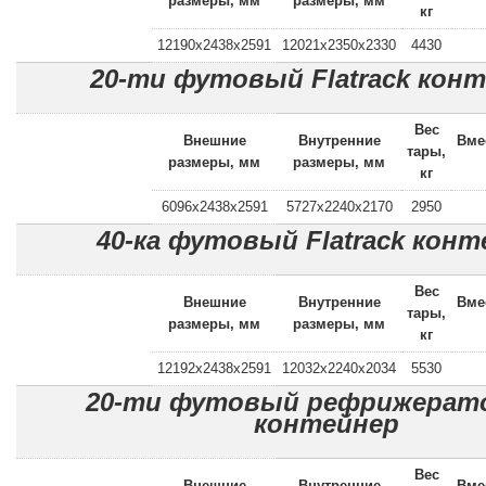
размеры, мм
размеры, мм
кг
12190x2438x2591
12021x2350x2330
4430
20-ти футовый Flatrack кон
Вес
Внешние
Внутренние
Вме
тары,
размеры, мм
размеры, мм
кг
6096x2438x2591
5727x2240x2170
2950
40-ка футовый Flatrack конт
Вес
Внешние
Внутренние
Вме
тары,
размеры, мм
размеры, мм
кг
12192x2438x2591
12032x2240x2034
5530
20-ти футовый рефрижерат
контейнер
Вес
Внешние
Внутренние
Вме