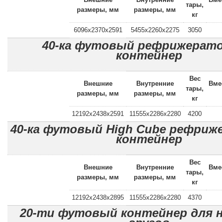
тары,
размеры, мм
размеры, мм
кг
6096x2370x2591
5455x2260x2275
3050
40-ка футовый рефрижерат
контейнер
Вес
Внешние
Внутренние
Вме
тары,
размеры, мм
размеры, мм
кг
12192x2438x2591
11555x2286x2280
4200
40-ка футовый High Cube рефри
контейнер
Вес
Внешние
Внутренние
Вме
тары,
размеры, мм
размеры, мм
кг
12192x2438x2895
11555x2286x2280
4370
20-ти футовый контейнер для 