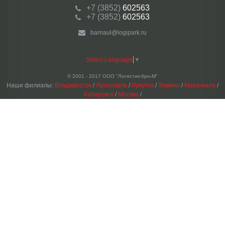
+7 (3852)
602563
+7 (3852)
602563
barnaul@logipark.ru
Select Language
▼
© 2001 - 2017 ООО "Логистик-брн-М"
Наши филиалы:
Владивосток
/
Ярославль
/
Иркутск
/
Тюмень
/
Махачкала
/
Хабаровск
/
Москва
/